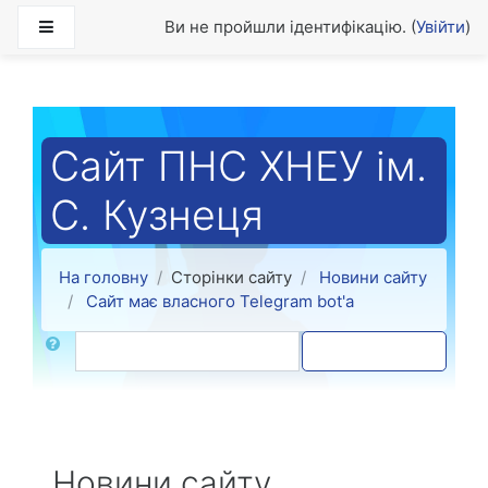
Перейти до головного вмісту
Бокова панель
Ви не пройшли ідентифікацію. (
Увійти
)
Сайт ПНС ХНЕУ ім.
С. Кузнеця
На головну
Сторінки сайту
Новини сайту
Сайт має власного Telegram bot'а
Пошук
Пошук форума
Новини сайту