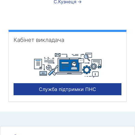
С.Кузнеця →
Пропустити Кабінет викладача
Кабінет викладача
Служба підтримки ПНС