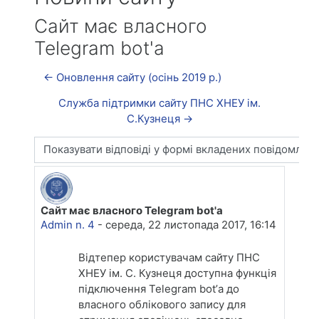
Сайт має власного
Telegram bot'а
← Оновлення сайту (осінь 2019 р.)
Служба підтримки сайту ПНС ХНЕУ ім.
С.Кузнеця →
Тип показу
Сайт має власного Telegram bot'а
Кількість відповідей: 0
Admin n. 4
-
середа, 22 листопада 2017, 16:14
Відтепер користувачам сайту ПНС
ХНЕУ ім. С. Кузнеця доступна функція
підключення Telegram bot’а до
власного облікового запису для