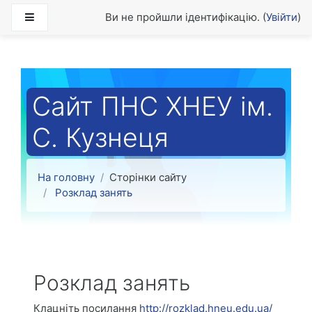
Перейти до головного вмісту
Бокова панель
Ви не пройшли ідентифікацію. (
Увійти
)
Сайт ПНС ХНЕУ ім.
С. Кузнеця
На головну
Сторінки сайту
Розклад занять
Розклад занять
Клацніть посилання
http://rozklad.hneu.edu.ua/