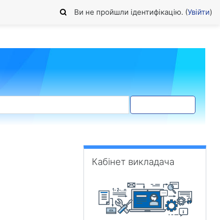
Ви не пройшли ідентифікацію. (
Увійти
)
Пошук форума
Пропустити Кабінет викладача
Кабінет викладача