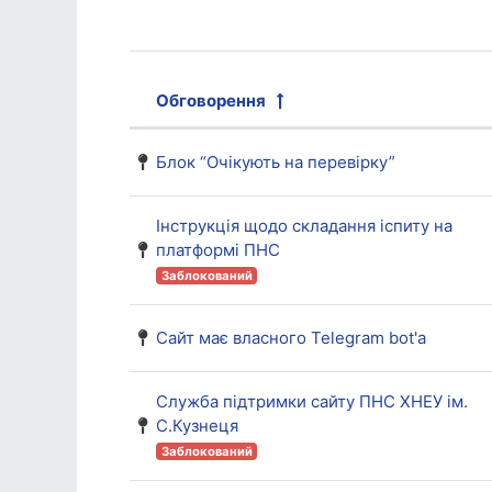
Обговорення
Статус
Показано 18 з 18 обговоре
Блок “Очікують на перевірку”
Інструкція щодо складання іспиту на
платформі ПНС
Заблокований
Сайт має власного Telegram bot'а
Служба підтримки сайту ПНС ХНЕУ ім.
С.Кузнеця
Заблокований