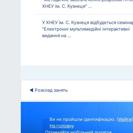
ХНЕУ ім. С. Кузнеця" ...
У ХНЕУ ім. С. Кузнеця відбудеться семіна
"Електронні мультимедійні інтерактивні
видання на ...
◀︎ Розклад занять
Ви не пройшли ідентифікацію. (
Увійти
)
На головну
Отримайте мобільний додаток