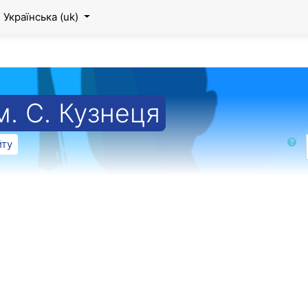
Українська ‎(uk)‎
. С. Кузнеця
Пошук
йту