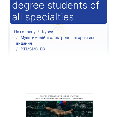
degree students of
all specialties
На головну
Курси
Мультимедійні електронні інтерактивні
видання
PTMSMG-ЕВ
Структура за темами
Загальне