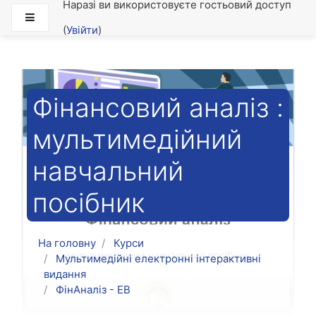
Наразі ви використовуєте гостьовий доступ
Перейти до головного вмісту
Бокова панель
(
Увійти
)
Фінансовий аналіз :
мультимедійний
навчальний
посібник
На головну
Курси
Мультимедійні електронні інтерактивні
видання
ФінАналіз - ЕВ