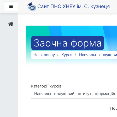
Перейти до головного вмісту
Сайт ПНС ХНЕУ ім. С. Кузнеця
Бокова панель
Заочна форма
На головну
Курси
Навчально-науковий
Категорії курсів:
Пош