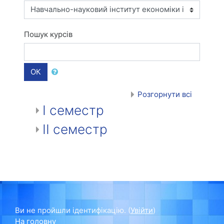
Пошук курсів
ОК
Розгорнути всі
І семестр
ІІ семестр
Ви не пройшли ідентифікацію. (
Увійти
)
На головну