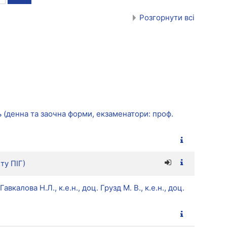
Розгорнути всі
нь (денна та заочна форми, екзаменатори: проф.
ту ПІГ)
калова Н.Л., к.е.н., доц. Грузд М. В., к.е.н., доц.