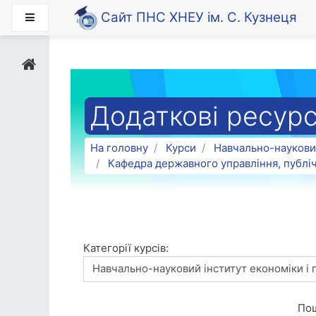
Перейти до головного вмісту
Сайт ПНС ХНЕУ ім. С. Кузнеця
Бокова панель
Додаткові ресур
На головну
Курси
Навчально-науковий
Кафедра державного управління, публіч
Категорії курсів:
Пош