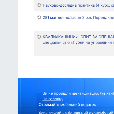
Науково-дослідна практика (4 курс, сп
281 маг денне/заочн 2 р.н. Переддипл
КВАЛІФІКАЦІЙНИЙ ІСПИТ ЗА СПЕЦІАЛЬНІС
спеціальністю «Публічне управління та
Ви не пройшли ідентифікацію. (
Увійти
)
На головну
Отримайте мобільний додаток
Харківський національний економічний 