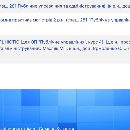
ец. 281 Публічне управління та адміністрування), (к.е.н., доц
омна практика магістрів 2 р.н. (спец. 281 "Публічне управ
ТЮ (для ОП "Публічне управління", курс 4), (д.е.н., проф.
 адміністрування» Масляк М.І., к.е.н., доц. Єрмоленко О. О.)
університет імені Семена Кузнеця