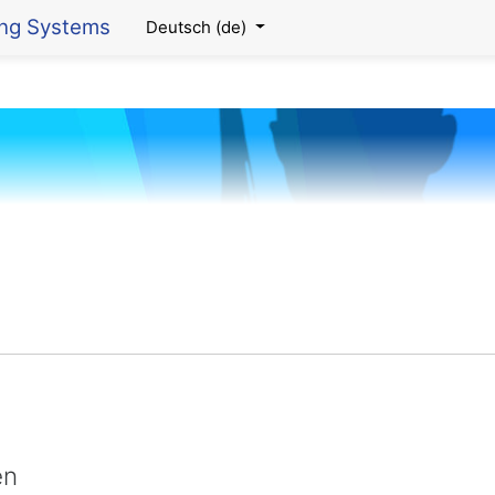
ing Systems
Deutsch ‎(de)‎
en