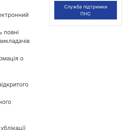
Служба підтримки
ПНС
лектронний
ь повні
викладачів
рмація о
відкритого
ного
ублікації