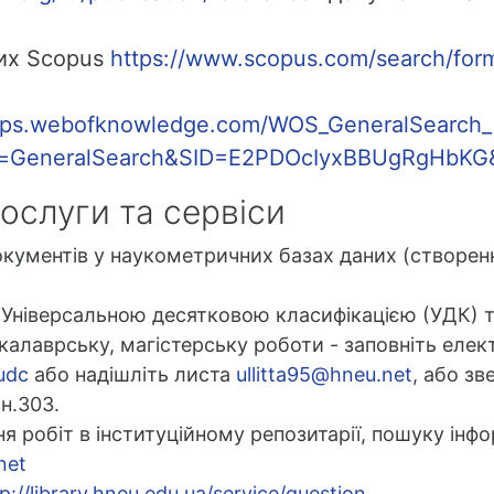
их Scopus
https://www.scopus.com/search/form
apps.webofknowledge.com/WOS_GeneralSearch_
=GeneralSearch&SID=E2PDOcIyxBBUgRgHbKG&
ослуги та сервіси
кументів у наукометричних базах даних (створенн
 Універсальною десятковою класифікацією (УДК) 
акалаврську, магістерську роботи - заповніть еле
/udc
або надішліть листа
ullitta95@hneu.net
, або зв
мн.303.
 робіт в інституційному репозитарії, пошуку інфо
net
p://library.hneu.edu.ua/service/question