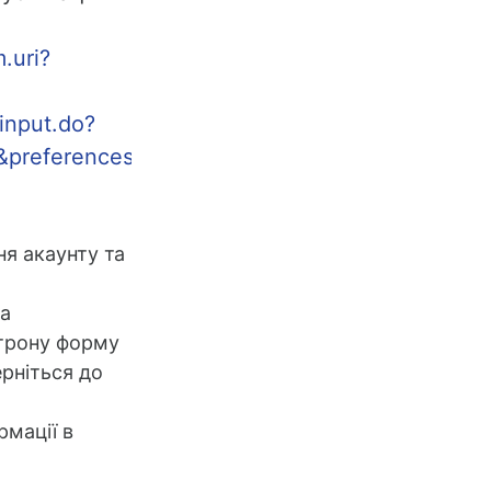
.uri?
input.do?
preferencesSaved
я акаунту та
та
ктрону форму
ерніться до
рмації в