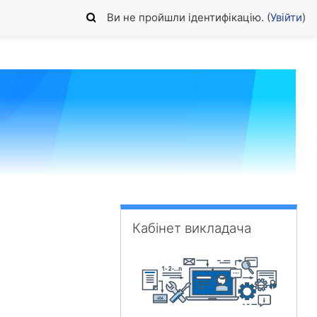
Ви не пройшли ідентифікацію. (
Увійти
)
Пропустити Кабінет викладача
Кабінет викладача