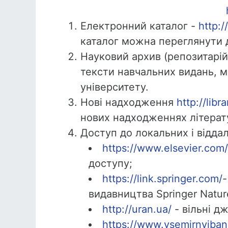
Електронний каталог -
http:/
каталог можна переглянути до
Науковий архив (репозитарій
тексти навчальних видань, м
університету.
Нові надходження
http://lib
нових надходженнях літерату
Доступ до локальних і відда
https://www.elsevier.com
доступу;
https://link.springer.com/
-
видавництва Springer Natur
http://uran.ua/
- вільні д
https://www.vsemirnyjbank