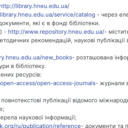
http://library.hneu.edu.ua/
/library.hneu.edu.ua/service/catalog
- через е
кументи, які є в фонді бібліотеки.
) -
http://www.repository.hneu.edu.ua/
- містит
етодичних рекомендацій, наукові публікації 
rary.hneu.edu.ua/new_books
- розташована інфо
ри в бібліотеку.
лених ресурсів:
/open-access/open-access-journals
- журнали 
 повнотекстові публікації відомого міжнарод
e;
жерела наукової інформації;
.org/ru/publication/reference
- документи та п