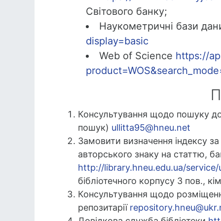
Світового банку;
Наукометричні бази дан
display=basic
Web of Science
https://
product=WOS&search_mode
П
Консультування щодо пошуку до
пошук)
ullitta95@hneu.net
Замовити визначення індексу за
авторського знаку на статтю, б
http://library.hneu.edu.ua/service
бібліотечного корпусу 3 пов., кі
Консультування щодо розміщення
репозитарії
repository.hneu@ukr.
Довідкова служба бібліотеки
htt