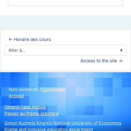
← Horaire des cours
Aller à…
Access to the site →
Non connecté. (
Connexion
)
Accueil
Obtenir l'app mobile
Passer au thème standard
Simon Kuznets Kharkiv National University of Economics
Digital and inclusive education department