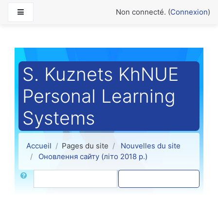
Passer au contenu principal
Panneau latéral
Non connecté. (
Connexion
)
S. Kuznets KhNUE
Personal Learning
Systems
Accueil
Pages du site
Nouvelles du site
Оновлення сайту (літо 2018 р.)
Rechercher
Recherche (forums)