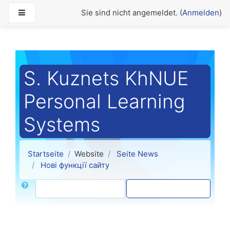
Zum Hauptinhalt
Website-Übersicht
Sie sind nicht angemeldet. (
Anmelden
)
S. Kuznets KhNUE
Personal Learning
Systems
Startseite
Website
Seite News
Нові функції сайту
Suche
Foren durchsuchen