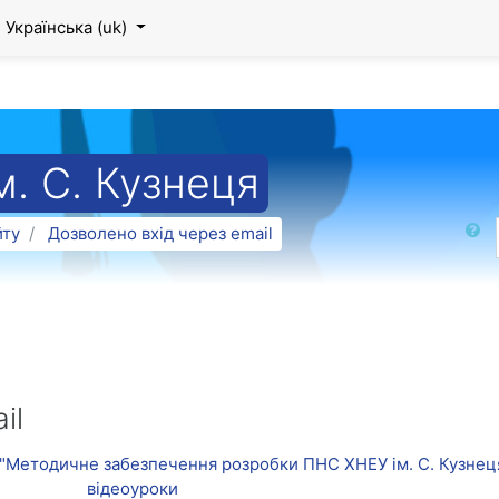
Українська ‎(uk)‎
. С. Кузнеця
Пошук
йту
Дозволено вхід через email
il
су "Методичне забезпечення розробки ПНС ХНЕУ ім. С. Кузне
відеоуроки