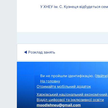
У ХНЕУ ім. С. Кузнеця відбудеться се
◀︎ Розклад занять
Ви не пройшли ідентифікацію. (
Увійти
)
На головну
Отримайте мобільний додаток
Харківський національний економічний 
Відділ цифрової та інклюзивної освіти
moodlehneu@gmail.com