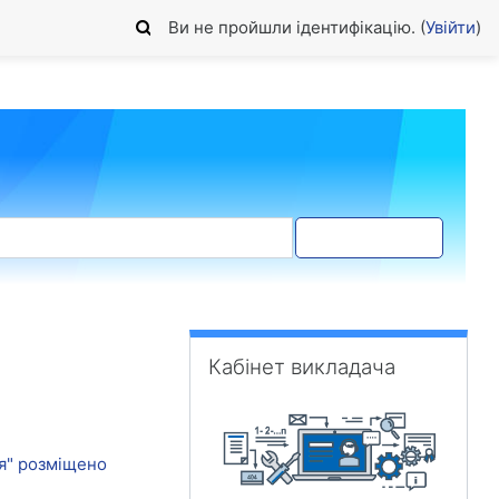
Ви не пройшли ідентифікацію. (
Увійти
)
Пошук форума
Пропустити Кабінет викладача
Кабінет викладача
ця" розміщено