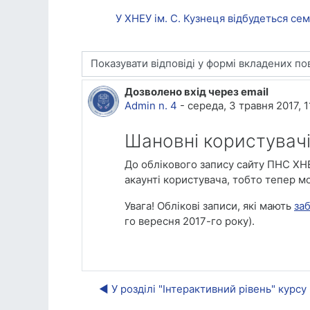
У ХНЕУ ім. С. Кузнеця відбудеться се
Тип показу
Дозволено вхід через email
Кількість відповідей: 0
Admin n. 4
-
середа, 3 травня 2017, 1
Шановні користувачі
До облікового запису сайту ПНС ХНЕ
акаунті користувача, тобто тепер м
Увага! Облікові записи, які мають
за
го вересня 2017-го року).
◀︎ У розділі "Інтерактивний рівень" кур