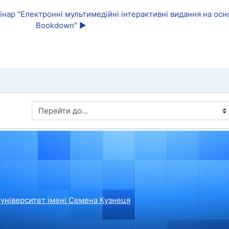
мінар "Електронні мультимедійні інтерактивні видання на осн
Bookdown" ▶︎
Перейти до...
університет імені Семена Кузнеця