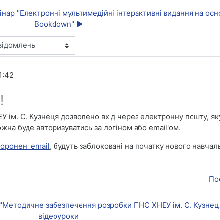
мінар "Електронні мультимедійні інтерактивні видання на осн
Bookdown" ▶︎
1:42
!
У ім. С. Кузнеця дозволено вхід через електронну пошту, як
ожна буде авторизуватись за логіном або email'ом.
боронені email
, будуть заблоковані на початку нового навчаль
По
су "Методичне забезпечення розробки ПНС ХНЕУ ім. С. Кузне
відеоуроки