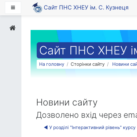
Перейти до головного вмісту
Сайт ПНС ХНЕУ ім. С. Кузнеця
Бокова панель
Сайт ПНС ХНЕУ ім
На головну
Сторінки сайту
Новини са
Новини сайту
Дозволено вхід через ema
◀︎ У розділі "Інтерактивний рівень" кур