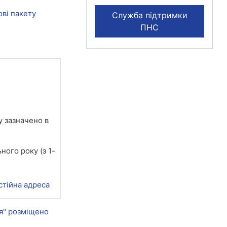
ові пакету
Служба підтримки
ПНС
у зазначено в
ного року (з 1-
стійна адреса
ця" розміщено