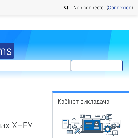
Non connecté. (
Connexion
)
ems
Recherche (forums)
Passer Кабінет викладача
Кабінет викладача
мах ХНЕУ