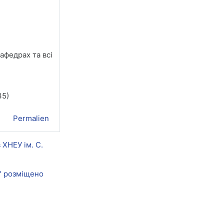
афедрах та всі
35)
Permalien
 ХНЕУ ім. С.
я" розміщено