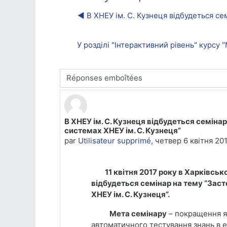
◀︎ В ХНЕУ ім. С. Кузнеця відбудеться с
У розділі "Інтерактивний рівень" курс
Type d'affichage
В ХНЕУ ім. С. Кузнеця відбудеться семін
Nombre de réponses : 0
системах ХНЕУ ім. С. Кузнеця”
par
Utilisateur supprimé
,
четвер 6 квітня 201
11
квітня 2017 року в Харківсь
відбудеться семінар на тему “Зас
ХНЕУ ім. С. Кузнеця”.
Мета семінару
–
покращення я
автоматичного тестування знань в е