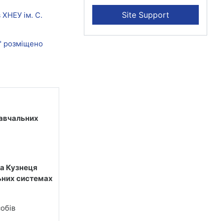
Site Support
 ХНЕУ ім. С.
я" розміщено
навчальних
на Кузнеця
льних системах
обів