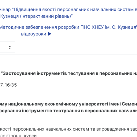
емінар “Підвищення якості персональних навчальних систем в
Кузнеця (інтерактивний рівень)”
у "Методичне забезпечення розробки ПНС ХНЕУ ім. С. Кузнец
відеоуроки ▶︎
ар “Застосування інструментів тестування в персональних 
7, 16:35
кому національному економічному університеті імені Семе
тосування інструментів тестування в персональних навча
кості персональних навчальних систем та впровадження зас
лектронні курси.