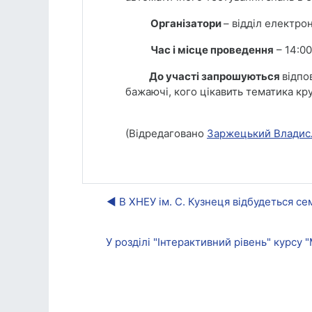
Організатори
– відділ електро
Час і місце проведення
– 14:00
До участі запрошуються
відпо
бажаючі, кого цікавить тематика кру
(Відредаговано
Заржецький Владисл
◀︎ В ХНЕУ ім. С. Кузнеця відбудеться с
У розділі "Інтерактивний рівень" курс