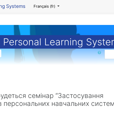
ing Systems
Français ‎(fr)‎
 Personal Learning Syst
Rechercher
дбудеться семінар “Застосування
 в персональних навчальних систе