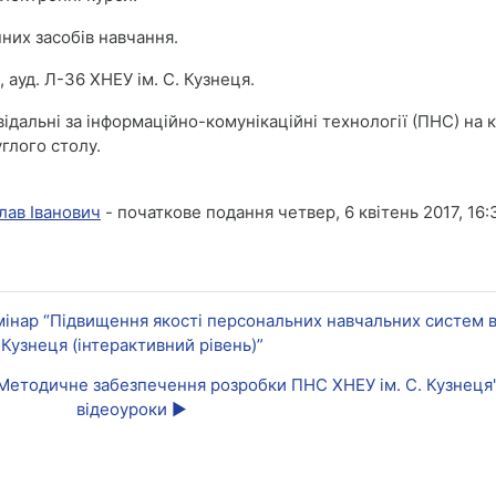
нних засобів навчання.
, ауд.
Л
-36 ХНЕУ ім. С. Кузнеця.
відальні за інформаційно-комунікаційні технології (ПНС) на к
глого столу.
ав Іванович
- початкове подання четвер, 6 квітень 2017, 16:
емінар “Підвищення якості персональних навчальних систем в
Кузнеця (інтерактивний рівень)”
у "Методичне забезпечення розробки ПНС ХНЕУ ім. С. Кузнец
відеоуроки ▶︎