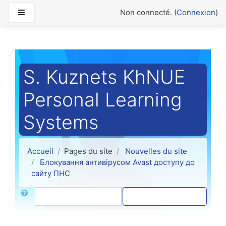
Passer au contenu principal
Panneau latéral
Non connecté. (
Connexion
)
S. Kuznets KhNUE
Personal Learning
Systems
Accueil
Pages du site
Nouvelles du site
Блокування антивірусом Avast доступу до
сайту ПНС
Rechercher
Recherche (forums)