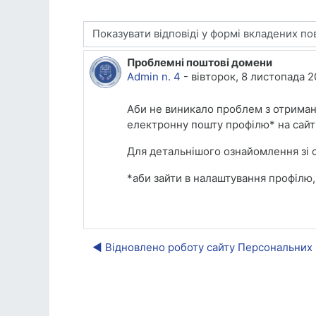
Тип показу
Проблемні поштові домени
Кількість відповідей: 0
Admin n. 4
-
вівторок, 8 листопада 2
Аби не виникало проблем з отриман
електронну пошту профілю* на сайті
Для детальнішого ознайомлення зі
*аби зайти в налаштування профілю, н
◀︎ Відновлено роботу сайту Персональних 