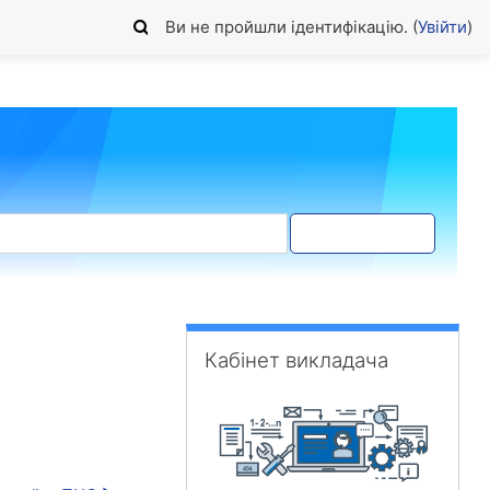
Ви не пройшли ідентифікацію. (
Увійти
)
Пошук форума
Пропустити Кабінет викладача
Кабінет викладача