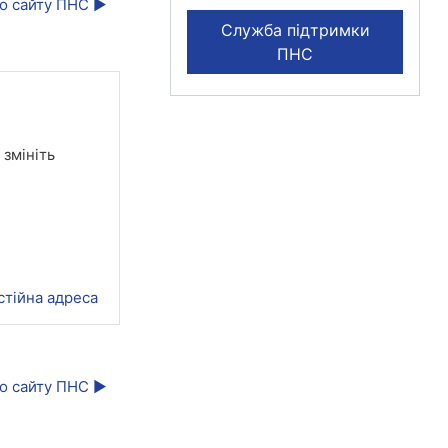
о сайту ПНС ▶︎
Служба підтримки
ПНС
змініть
стійна адреса
о сайту ПНС ▶︎