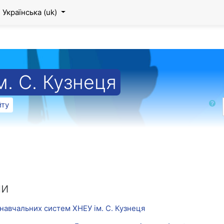
Українська ‎(uk)‎
. С. Кузнеця
Пошук
йту
ни
навчальних систем ХНЕУ ім. С. Кузнеця