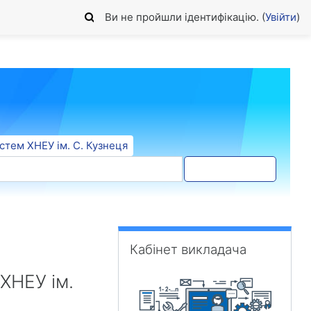
Ви не пройшли ідентифікацію. (
Увійти
)
стем ХНЕУ ім. С. Кузнеця
Пошук форума
Пропустити Кабінет викладача
Кабінет викладача
ХНЕУ ім.