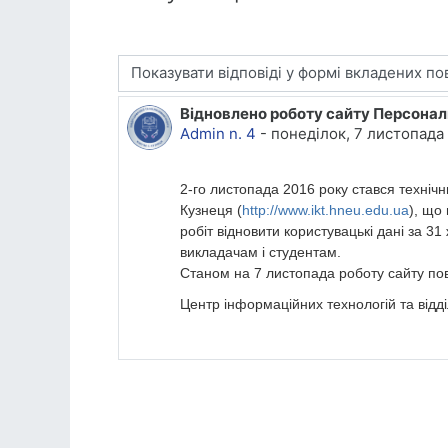
Тип показу
Відновлено роботу сайту Персонал
Кількість відповідей: 0
Admin n. 4
-
понеділок, 7 листопада 
2-го листопада 2016 року стався техніч
Кузнеця (
http://www.ikt.hneu.edu.ua
), що
робіт відновити користувацькі дані за 3
викладачам і студентам.
Станом на 7 листопада роботу сайту пов
Центр інформаційних технологій та відд