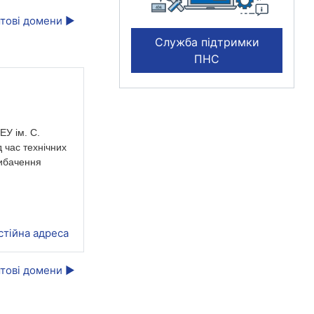
тові домени ▶︎
Служба підтримки
ПНС
ЕУ ім. С.
 час технічних
вибачення
стійна адреса
тові домени ▶︎