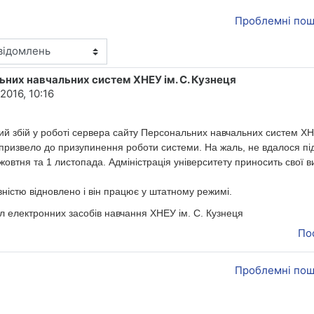
Проблемні пош
ьних навчальних систем ХНЕУ ім. С. Кузнеця
2016, 10:16
ний збій у роботі сервера сайту Персональних навчальних систем ХН
 призвело до призупинення роботи системи. На жаль, не вдалося під
1 жовтня та 1 листопада. Адміністрація університету приносить свої 
ністю відновлено і він працює у штатному режимі.
іл електронних засобів навчання ХНЕУ ім. С. Кузнеця
По
Проблемні пош