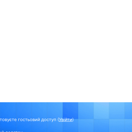
товуєте гостьовий доступ (
Увійти
)