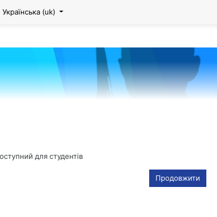
 вмісту
Українська ‎(uk)‎
доступний для студентів
Продовжити