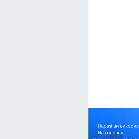
Наразі ви викорис
На головну