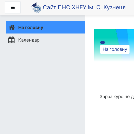
Перейти до головного
Сайт ПНС ХНЕУ ім. С. Кузнеця
Бокова панель
На головну
Календар
На головну
Зараз курс не 