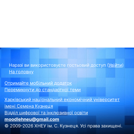
Наразі ви використовуєте гостьовий доступ (
Увійти
)
На головну
Отримайте мобільний додаток
Перемикнути до стандартної теми
Харківський національний економічний університет
імені Семена Кузнеця
Відділ цифрової та інклюзивної освіти
moodlehneu@gmail.com
© 2009-2026 ХНЕУ ім. С. Кузнеця. Усі права захищені.