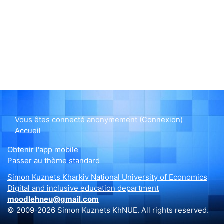
Vous êtes connecté anonymement (
Connexion
)
Accueil
Obtenir l'app mobile
Passer au thème standard
Simon Kuznets Kharkiv National University of Economics
Digital and inclusive education department
moodlehneu@gmail.com
© 2009-2026 Simon Kuznets KhNUE. All rights reserved.