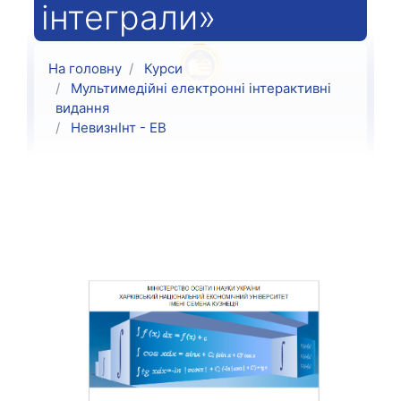
інтеграли»
На головну
Курси
Мультимедійні електронні інтерактивні
видання
НевизнІнт - ЕВ
Структура за темами
Загальне