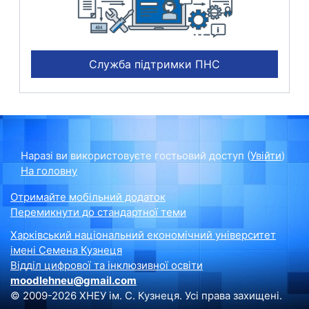
Служба підтримки ПНС
Наразі ви використовуєте гостьовий доступ (
Увійти
)
На головну
Отримайте мобільний додаток
Перемикнути до стандартної теми
Харківський національний економічний університет
імені Семена Кузнеця
Відділ цифрової та інклюзивної освіти
moodlehneu@gmail.com
© 2009-2026 ХНЕУ ім. С. Кузнеця. Усі права захищені.