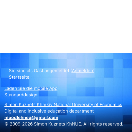
Sie sind als Gast angemeldet (
Anmelden
)
Startseite
Laden Sie die mobile App
Standarddesign
Simon Kuznets Kharkiv National University of Economics
Digital and inclusive education department
moodlehneu@gmail.com
© 2009-2026 Simon Kuznets KhNUE. All rights reserved.