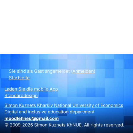
Sie sind als Gast angemeldet (
Anmelden
)
Startseite
Laden Sie die mobile App
Standarddesign
Simon Kuznets Kharkiv National University of Economics
Digital and inclusive education department
moodlehneu@gmail.com
© 2009-2026 Simon Kuznets KhNUE. All rights reserved.