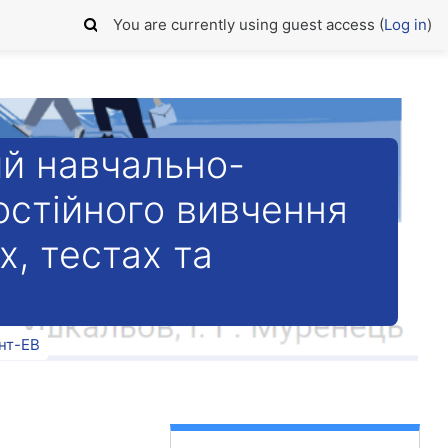
You are currently using guest access (
Log in
)
й навчально-
остійного вивчення
х, тестах та
нт-ЕВ
Skip Кабінет викладача