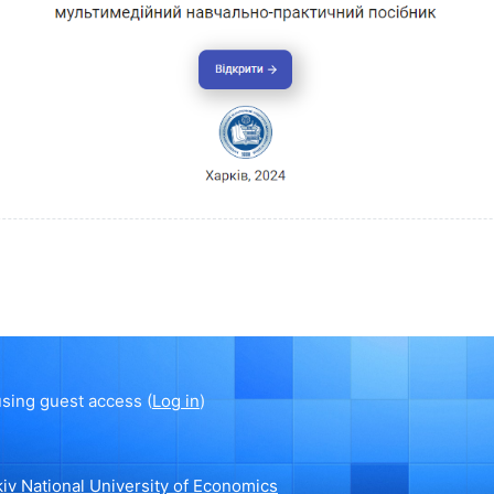
using guest access (
Log in
)
iv National University of Economics