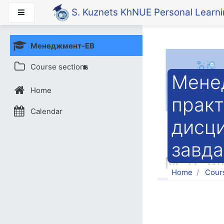
Skip to main content
S. Kuznets KhNUE Personal Learn
Side panel
Менеджмент-ЕВ
Course sections
Менед
Home
практ
Calendar
дисци
завда
Home
Cour