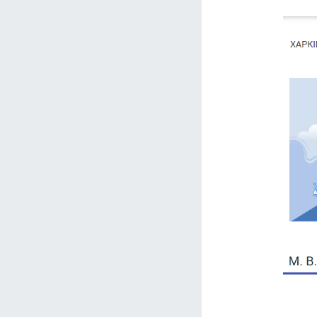
Topic ou
General