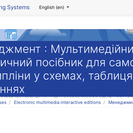
ing Systems
English ‎(en)‎
жмент : Мультимедійни
ичний посібник для сам
пліни у схемах, таблиця
ннях
ses
Electronic multimedia interactive editions
Менеджме