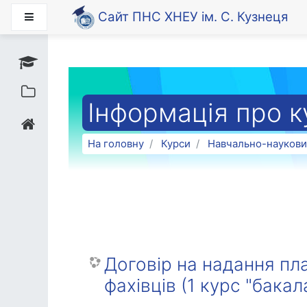
Перейти до головного вмісту
Сайт ПНС ХНЕУ ім. С. Кузнеця
Бокова панель
Інформація про к
На головну
Курси
Навчально-наукови
Договір на надання пла
фахівців (1 курс "бакал