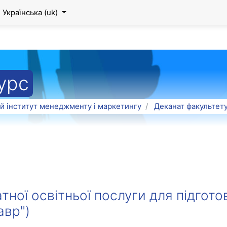
Українська ‎(uk)‎
урс
й інститут менеджменту і маркетингу
Деканат факультет
тної освітньої послуги для підгото
авр")