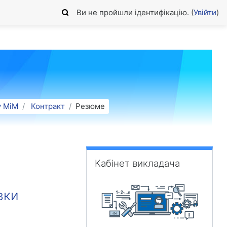
Ви не пройшли ідентифікацію. (
Увійти
)
у МіМ
Контракт
Резюме
Пропустити Кабінет викладача
Кабінет викладача
вки