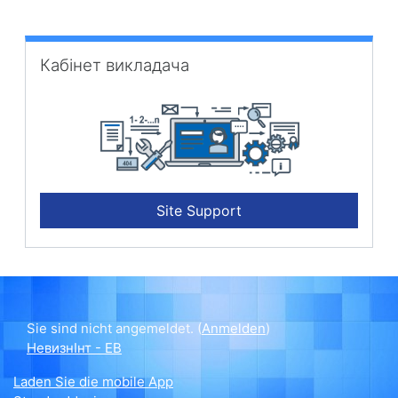
Кабінет викладача überspringen
Кабінет викладача
Site Support
Sie sind nicht angemeldet. (
Anmelden
)
НевизнІнт - ЕВ
Laden Sie die mobile App