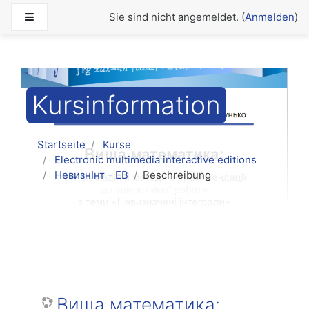
Zum Hauptinhalt
Website-Übersicht
Sie sind nicht angemeldet. (
Anmelden
)
Kursinformation
Startseite
Kurse
Electronic multimedia interactive editions
НевизнІнт - ЕВ
Beschreibung
Вища математика: