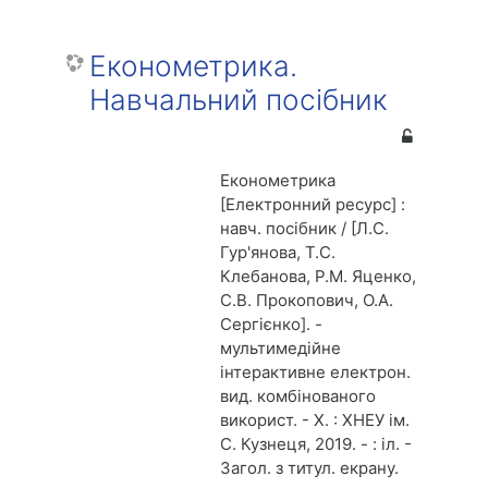
Економетрика.
Навчальний посібник
Економетрика
[Електронний ресурс] :
навч. посібник / [Л.С.
Гур'янова, Т.С.
Клебанова, Р.М. Яценко,
С.В. Прокопович, О.А.
Сергієнко]. -
мультимедійне
інтерактивне електрон.
вид. комбінованого
використ. - Х. : ХНЕУ ім.
С. Кузнеця, 2019. - : іл. -
Загол. з титул. екрану.