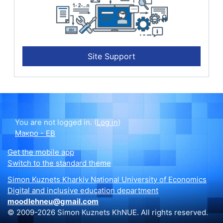
Site Support
You are not logged in. (
Log in
)
Макро - ЕВ
Get the mobile app
Switch to the standard theme
Simon Kuznets Kharkiv National University of Economics
Digital and inclusive education department
moodlehneu@gmail.com
© 2009-2026 Simon Kuznets KhNUE. All rights reserved.