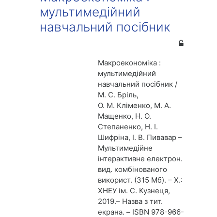
мультимедійний
навчальний посібник
Макроекономіка :
мультимедійний
навчальний посібник /
М. С. Бріль,
О. М. Кліменко, М. А.
Мащенко, Н. О.
Степаненко, Н. І.
Шифріна, І. В. Пивавар –
Мультимедійне
інтерактивне електрон.
вид. комбінованого
використ. (315 Мб). – Х.:
ХНЕУ ім. С. Кузнеця,
2019.– Назва з тит.
екрана.
– ISBN 978-966-