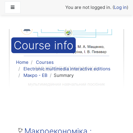
Skip to main content
Side panel
You are not logged in. (
Log in
)
Course info
Home
Courses
Electronic multimedia interactive editions
Макро - ЕВ
Summary
Макроекономіка :