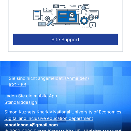
Site Support
Sie sind nicht angemeldet. (
Anmelden
)
ІСО - ЕВ
Laden Sie die mobile App
Standarddesign
Simon Kuznets Kharkiv National University of Economics
Digital and inclusive education department
moodlehneu@gmail.com