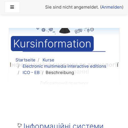
Zum Hauptinhalt
Website-Übersicht
Sie sind nicht angemeldet. (
Anmelden
)
Kursinformation
Startseite
Kurse
Electronic multimedia interactive editions
ІСО - ЕВ
Beschreibung
Інформаційні системи