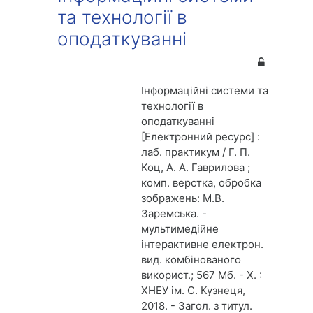
та технології в
оподаткуванні
Інформаційні системи та
технології в
оподаткуванні
[Електронний ресурс] :
лаб. практикум / Г. П.
Коц, А. А. Гаврилова ;
комп. верстка, обробка
зображень: М.В.
Заремська. -
мультимедійне
інтерактивне електрон.
вид. комбінованого
використ.; 567 Мб. - Х. :
ХНЕУ ім. С. Кузнеця,
2018. - Загол. з титул.