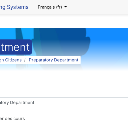
ing Systems
Français ‎(fr)‎
rtment
gn Citizens
Preparatory Department
er des cours