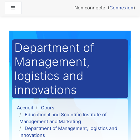
Passer au contenu principal
Panneau latéral
Non connecté. (
Connexion
)
Department of
Маnagement,
logistics and
innovations
Accueil
Cours
Educational and Scientific Institute of
Management and Marketing
Department of Маnagement, logistics and
innovations