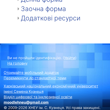
Заочна форма
Додаткові ресурси
Ви не пройшли ідентифікацію. (
Увійти
)
На головну
Отримайте мобільний додаток
Перемикнути до стандартної теми
Харківський національний економічний університет
імені Семена Кузнеця
Відділ цифрової та інклюзивної освіти
moodlehneu@gmail.com
© 2009-2026 ХНЕУ ім. С. Кузнеця. Усі права захищені.