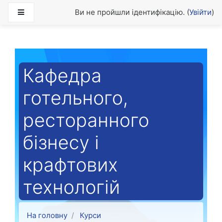
Перейти до головного вмісту
Бокова панель
Ви не пройшли ідентифікацію. (
Увійти
)
Кафедра
готельного,
ресторанного
бізнесу і
крафтових
технологій
На головну
Курси