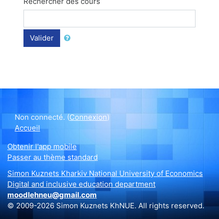
Rechercher des cours
Valider
Non connecté. (
Connexion
)
Accueil
Obtenir l'app mobile
Passer au thème standard
Simon Kuznets Kharkiv National University of Economics
Digital and inclusive education department
moodlehneu@gmail.com
© 2009-2026 Simon Kuznets KhNUE. All rights reserved.