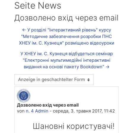
Seite News
Дозволено вхід через email
← У розділі "Інтерактивний рівень" курсу
"Методичне забезпечення розробки ПНС
ХНЕУ ім. С. Кузнеця" розміщено відеоуроки
У ХНЕУ ім. С. Кузнеця відбудеться семінар
"Електронні мультимедійні інтерактивні
видання на основі пакету Bookdown" →
Anzeigemodus
Дозволено вхід через email
Anzahl Antworten: 0
von
n. 4 Admin
-
середа, 3. травня 2017, 11:42
Шановні користувачі!