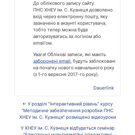
До облікового запису сайту
ПНС ХНЕУ ім. С. Кузнеця дозволено
вхід через електронну пошту, яку
зазначено в акаунті користувача,
тобто тепер можна буде
авторизуватись за логіном або
email'ом.
Увага! Облікові записи, які мають
заборонені email
, будуть заблоковані
на початку нового навчального року
(з 1-го вересня 2017-го року).
Dauerlink
← У розділі "Інтерактивний рівень" курсу
"Методичне забезпечення розробки ПНС
ХНЕУ ім. С. Кузнеця" розміщено відеоуроки
У ХНЕУ ім. С. Кузнеця відбудеться семінар
"Електронні мультимедійні інтерактивні