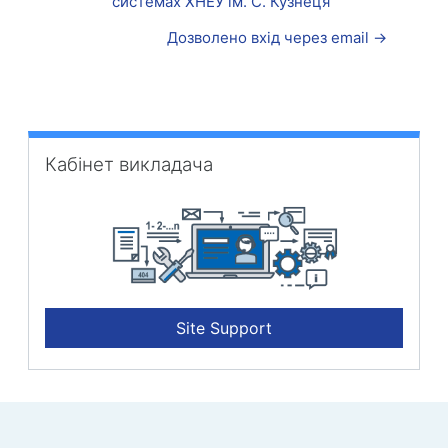
системах ХНЕУ ім. С. Кузнеця”
Дозволено вхід через email →
Кабінет викладача überspringen
Кабінет викладача
Site Support