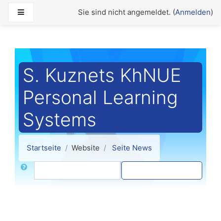
Zum Hauptinhalt
Website-Übersicht
Sie sind nicht angemeldet. (
Anmelden
)
S. Kuznets KhNUE
Personal Learning
Systems
Startseite
Website
Seite News
Suche
Foren durchsuchen