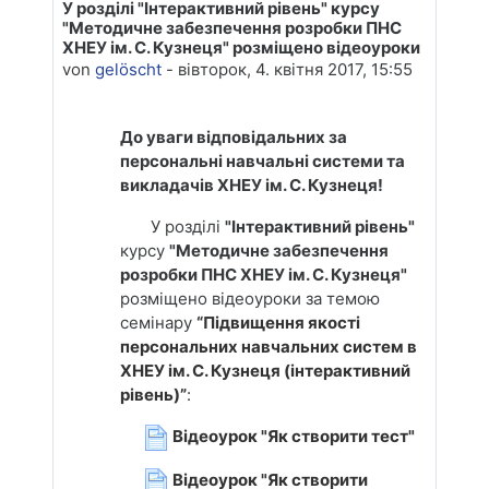
У розділі "Інтерактивний рівень" курсу
Anzahl Antworten: 0
"Методичне забезпечення розробки ПНС
ХНЕУ ім. С. Кузнеця" розміщено відеоуроки
von
gelöscht
-
вівторок, 4. квітня 2017, 15:55
До уваги відповідальних за
персональні навчальні системи та
викладачів ХНЕУ ім. С. Кузнеця!
У розділі
"Інтерактивний рівень"
курсу
"Методичне забезпечення
розробки ПНС ХНЕУ ім. С. Кузнеця"
розміщено відеоуроки за темою
семінару
“Підвищення якості
персональних навчальних систем в
ХНЕУ ім. С. Кузнеця (інтерактивний
рівень)”
:
Відеоурок "Як створити тест"
Відеоурок "Як створити