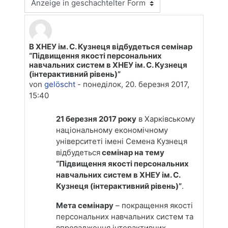
Anzeigemodus
В ХНЕУ ім. С. Кузнеця відбудеться семінар
Anzahl Antworten: 0
“Підвищення якості персональних
навчальних систем в ХНЕУ ім. С. Кузнеця
(інтерактивний рівень)”
von
gelöscht
-
понеділок, 20. березня 2017,
15:40
21 березня 2017 року
в Харківському
національному економічному
університеті імені Семена Кузнеця
відбудеться
семінар на тему
“Підвищення якості персональних
навчальних систем в ХНЕУ ім. С.
Кузнеця (інтерактивний рівень)”
.
Мета семінару
– покращення якості
персональних навчальних систем та
впровадження інтерактивних