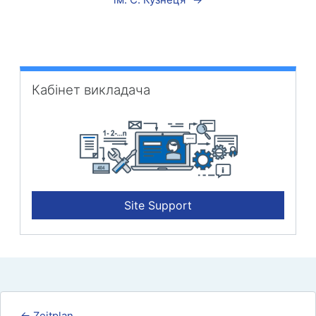
Кабінет викладача überspringen
Кабінет викладача
Site Support
← Zeitplan