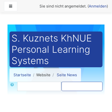
Zum Hauptinhalt
Website-Übersicht
Sie sind nicht angemeldet. (
Anmelden
)
S. Kuznets KhNUE
Personal Learning
Systems
Startseite
Website
Seite News
Suche
Foren durchsuchen