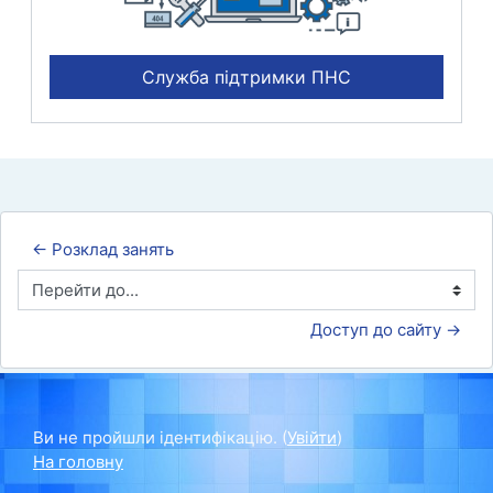
Служба підтримки ПНС
← Розклад занять
Перейти до...
Доступ до сайту →
Ви не пройшли ідентифікацію. (
Увійти
)
На головну