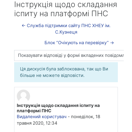
Інструкція щодо складання
іспиту на платформі ПНС
← Служба підтримки сайту ПНС ХНЕУ ім.
С.Кузнеця
Блок “Очікують на перевірку” →
Тип показу
Ця дискусія була заблокована, так що Ви
більше не можете відповісти.
Інструкція щодо складання іспиту на
Кількість відповідей: 0
платформі ПНС
Видалений користувач
-
понеділок, 18
травня 2020, 12:34